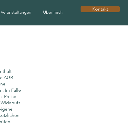
Kontakt
 Veranstaltungen
Über mich
nthält
Die AGB
ene
. Im Falle
n, Preise
 Widerrufs
eigene
etzlichen
rüfen.